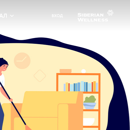
АЛ
ВХОД