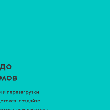
 до
тмов
 и перезагрузки
етокса, создайте
мозга, улучшите сон,