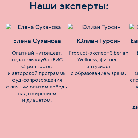
Наши эксперты:
Елена Суханова
Юлиан Турсин
Ев
Опытный нутрицевт,
Product-эксперт Siberian
создатель клуба «РИС-
Wellness, фитнес-
Стройность»
энтузиаст
и авторской программы
с образованием врача.
з
фуд-сопровождения
сп
с личным опытом победы
над ожирением
и диабетом.
дв