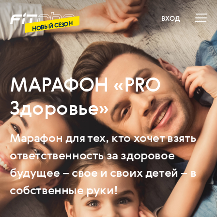
ВХОД
НОВЫЙ СЕЗОН
МАРАФОН «PRO
Здоровье»
Марафон для тех, кто хочет взять
ответственность за здоровое
будущее – свое и своих детей – в
собственные руки!