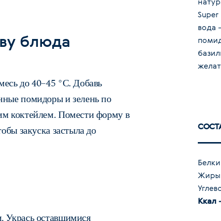
натур
Super 
вода 
ову блюда
помид
базил
желат
месь до 40–45 °С. Добавь
нные помидоры и зелень по
им коктейлем. Помести форму в
СОСТА
тобы закуска застыла до
Белки
Жиры 
Углев
Ккал 
. Укрась оставшимися