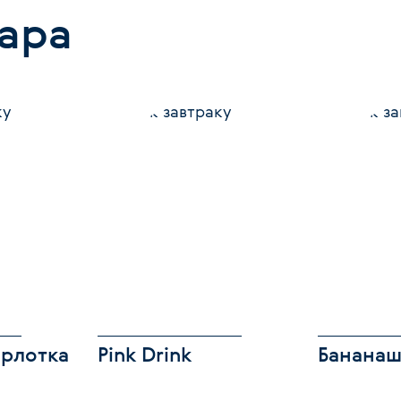
хара
арлотка
Pink Drink
Банана