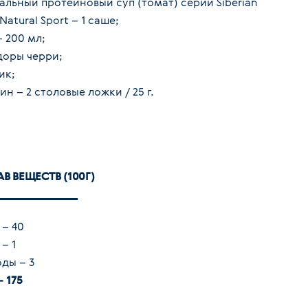
альный протеиновый суп (томат) серии Siberian
Natural Sport – 1 саше;
– 200 мл;
оры черри;
ик;
ин – 2 столовые ложки / 25 г.
В ВЕЩЕСТВ (100Г)
 – 40
– 1
оды – 3
– 175