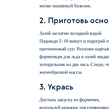
мелко нашинкуй базилик.
2. Приготовь осн
Залей желатин холодной водой.
Подожди 5–10 минут и подогрей с
протеиновый суп. Разложи нареза
формочкам для льда и залей жидк
холодильник на два часа. Следи, ч
желеобразной массы.
3. Укрась
Достань закуску из формочек,
используй шпажки для сервировки