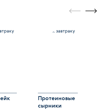
шейк
Протеиновые
Про
сырники